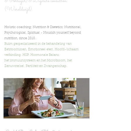
& Portugal) & Digita
le consulten
(Wereldwijd).
Holistic coaching; Nutrition & Dietetics; Nutritional,
Psychological, Spiritual -
Nourish yourself beyond
nutrition,
since 2010.
Ruim gespecialiseerd in de behandeling van
Eetstoornissen, Emotioneel eten, Hoofd-lichaam
verbinding, HSP, Hormonale Balans,
het immuunsysteem en het Microbioom, het
Zenuwstelsel, Fertiliteit en Zwangerschap.