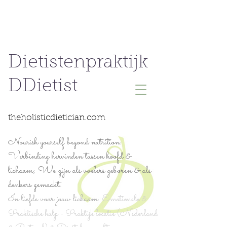
Dietistenpraktijk
DDietist
theholisticdietician.com
Nourish yourself beyond nutrition.
Verbinding hervinden tussen hoofd &
lichaam; We zijn als voelers geboren & als
denkers gemaakt.
In liefde voor jouw lichaam.
Emotionele &
Praktische hulp - Praktijk locatie (Nederland