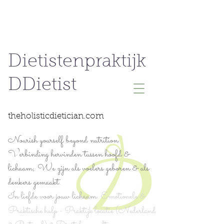
Dietistenpraktijk
DDietist
theholisticdietician.com
Nourish yourself beyond nutrition.
Verbinding hervinden tussen hoofd &
lichaam; We zijn als voelers geboren & als
denkers gemaakt.
In liefde voor jouw lichaam.
Emotionele &
Praktische hulp - Praktijk locatie (Nederland