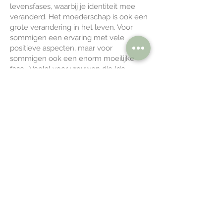
levensfases, waarbij je identiteit mee
veranderd. Het moederschap is ook een
grote verandering in het leven. Voor
sommigen een ervaring met vele
positieve aspecten, maar voor
sommigen ook een enorm moeilijke
fase ; Veelal voor vrouwen die (de
diagnose) ASS (autisme) hebben of HSP
(hoogsensitief of empath) zijn.
Het kan mogelijk een trigger zijn,
waardoor je eetstoornis terugkomt, een
depressie of burn-out ontstaat. Ook hier
geeft Dietistenpraktijk DDietist
begeleiding/coaching bij.