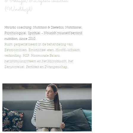
& Portugal) & Digita
le consulten
(Wereldwijd).
Holistic coaching; Nutrition & Dietetics; Nutritional,
Psychological, Spiritual -
Nourish yourself beyond
nutrition,
since 2010.
Ruim gespecialiseerd in de behandeling van
Eetstoornissen, Emotioneel eten, Hoofd-lichaam
verbinding, HSP, Hormonale Balans,
het immuunsysteem en het Microbioom, het
Zenuwstelsel, Fertiliteit en Zwangerschap.