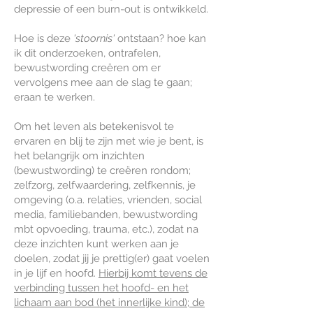
depressie of een burn-out is ontwikkeld.
Hoe is deze
'stoornis'
ontstaan? hoe kan
ik dit onderzoeken, ontrafelen,
bewustwording creëren om er
vervolgens mee aan de slag te gaan;
eraan te werken.
Om het leven als betekenisvol te
ervaren en blij te zijn met wie je bent, is
het belangrijk om inzichten
(bewustwording) te creëren rondom;
zelfzorg, zelfwaardering, zelfkennis, je
omgeving (o.a. relaties, vrienden, social
media, familiebanden, bewustwording
mbt opvoeding, trauma, etc.), zodat na
deze inzichten kunt werken aan je
doelen, zodat jij je prettig(er) gaat voelen
in je lijf en hoofd.
Hierbij komt tevens de
verbinding tussen het hoofd- en het
lichaam aan bod (het innerlijke kind); de