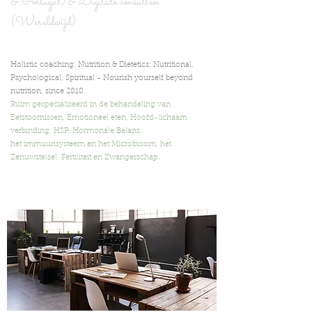
& Portugal) & Digita
le consulten
(Wereldwijd).
Holistic coaching; Nutrition & Dietetics; Nutritional,
Psychological, Spiritual -
Nourish yourself beyond
nutrition,
since 2010.
Ruim gespecialiseerd in de behandeling van
Eetstoornissen, Emotioneel eten, Hoofd-lichaam
verbinding, HSP, Hormonale Balans,
het immuunsysteem en het Microbioom, het
Zenuwstelsel, Fertiliteit en Zwangerschap.