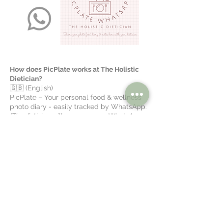
How does PicPlate works at The Holistic
Dietician?
🇬🇧 (English)
PicPlate – Your personal food & wellness
photo diary - easily tracked by WhatsApp.
(The dietician will prepare a new WhatsApp
dialogue for you)
Take pictures of your daily meals and
make notes to clarify the image. You can
add helpful information like:
Ingredients and sources
Amounts (in hand-sizes, spoons, or cups)
Whether you finished your plate or left
something
Optional (depending on your question or
focus):