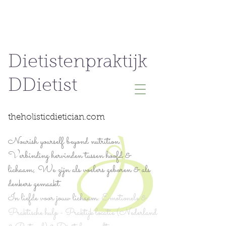
Dietistenpraktijk
DDietist
theholisticdietician.com
Nourish yourself beyond nutrition.
Verbinding hervinden tussen hoofd &
lichaam; We zijn als voelers geboren & als
denkers gemaakt.
In liefde voor jouw lichaam.
Emotionele &
Praktische hulp - Praktijk locatie (Nederland