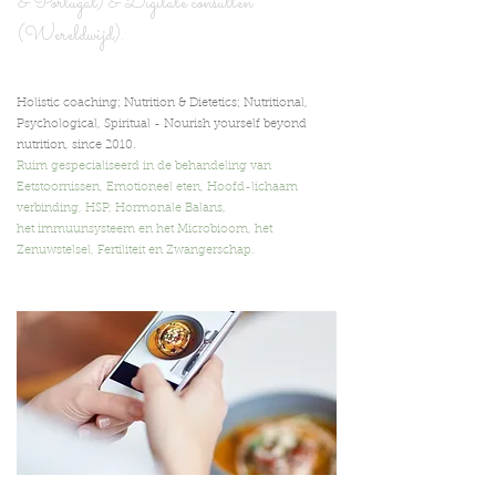
& Portugal) & Digita
le consulten
(Wereldwijd).
Holistic coaching; Nutrition & Dietetics; Nutritional,
Psychological, Spiritual -
Nourish yourself beyond
nutrition,
since 2010.
Ruim gespecialiseerd in de behandeling van
Eetstoornissen, Emotioneel eten, Hoofd-lichaam
verbinding, HSP, Hormonale Balans,
het immuunsysteem en het Microbioom, het
Zenuwstelsel, Fertiliteit en Zwangerschap.