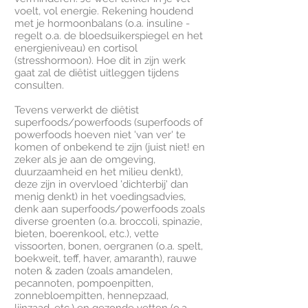
voelt, vol energie. Rekening houdend
met je hormoonbalans (o.a. insuline -
regelt o.a. de bloedsuikerspiegel en het
energieniveau) en cortisol
(stresshormoon). Hoe dit in zijn werk
gaat zal de diëtist uitleggen tijdens
consulten.
Tevens verwerkt de diëtist
superfoods/powerfoods (superfoods of
powerfoods hoeven niet 'van ver' te
komen of onbekend te zijn (juist niet! en
zeker als je aan de omgeving,
duurzaamheid en het milieu denkt),
deze zijn in overvloed 'dichterbij' dan
menig denkt) in het voedingsadvies,
denk aan superfoods/powerfoods zoals
diverse groenten (o.a. broccoli, spinazie,
bieten, boerenkool, etc.), vette
vissoorten, bonen, oergranen (o.a. spelt,
boekweit, teff, haver, amaranth), rauwe
noten & zaden (zoals amandelen,
pecannoten, pompoenpitten,
zonnebloempitten, hennepzaad,