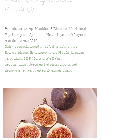
& Portugal) & Digita
le consulten
(Wereldwijd).
Holistic coaching; Nutrition & Dietetics; Nutritional,
Psychological, Spiritual -
Nourish yourself beyond
nutrition,
since 2010.
Ruim gespecialiseerd in de behandeling van
Eetstoornissen, Emotioneel eten, Hoofd-lichaam
verbinding, HSP, Hormonale Balans,
het immuunsysteem en het Microbioom, het
Zenuwstelsel, Fertiliteit en Zwangerschap.