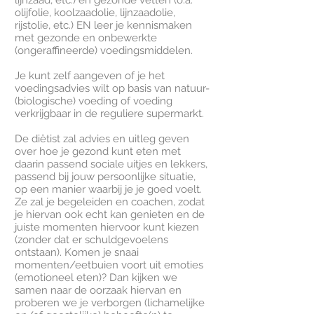
lijnzaad, etc.) en gezonde vetten (o.a.
olijfolie, koolzaadolie, lijnzaadolie,
rijstolie, etc.) EN leer je kennismaken
met gezonde en onbewerkte
(ongeraffineerde) voedingsmiddelen.
Je kunt zelf aangeven of je het
voedingsadvies wilt op basis van natuur-
(biologische) voeding of voeding
verkrijgbaar in de reguliere supermarkt.
De diëtist
zal advies en uitleg geven
over hoe je gezond kunt eten met
daarin passend sociale uitjes en lekkers,
passend bij jouw persoonlijke situatie,
op een manier waarbij je je goed voelt.
Ze zal je begeleiden en coachen, zodat
je hiervan ook echt kan genieten en de
juiste momenten hiervoor kunt kiezen
(zonder dat er schuldgevoelens
ontstaan). Komen je snaai
momenten/eetbuien voort uit emoties
(emotioneel eten)? Dan kijken we
samen naar de oorzaak hiervan en
proberen we je verborgen (lichamelijke