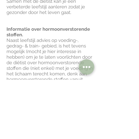
Samen met de diëtist kan je een
verbeterde leefstijl aanleren zodat je
gezonder door het leven gaat.
Informatie over hormoonverstorende
stoffen.
Naast leefstijl advies op voeding-,
gedrag- & train- gebied, is het tevens
mogelijk (mocht je hier interesse in
hebben) om je te laten voorlichten door
de diëtist over hormoonverstorende
stoffen die (niet enkel) met je voeding in
het lichaam terecht komen, denk aan
hormoonverstorende stoffen vanuit
verpakkingsmateriaal, weekmakers
(Bisfenol A - BPA), bestrijdingsmiddelen
(pesticiden), schoonheidsproducten (o.a.
shampoo, creme, make up)(parabenen),
etc.
Hoe ga je hiermee om? en hoe
(on)schadelijk zijn deze producten?