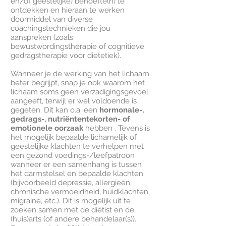
en/of geestelijke) behoefte(n) te
ontdekken en hieraan te werken
doormiddel van diverse
coachingstechnieken die jou
aanspreken (zoals
bewustwordingstherapie of cognitieve
gedragstherapie voor diëtetiek).
Wanneer je de werking van het lichaam
beter begrijpt, snap je ook waarom het
lichaam soms geen verzadigingsgevoel
aangeeft, terwijl er wel voldoende is
gegeten. Dit kan o.a. een
hormonale-,
gedrags-, nutriëntentekorten- of
emotionele oorzaak
hebben . Tevens is
het mogelijk bepaalde lichamelijk of
geestelijke klachten te verhelpen met
een gezond voedings-/leefpatroon
wanneer er een samenhang is tussen
het darmstelsel en bepaalde klachten
(bijvoorbeeld depressie, allergieën,
chronische vermoeidheid, huidklachten,
migraine, etc.). Dit is mogelijk uit te
zoeken samen met de diëtist en de
(huis)arts (of andere behandelaar(s)).