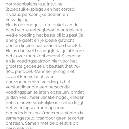
hormoonbalans (o.a. insuline
(bloedsuikerspiegel) en het cortisol
niveau), persoonlijke doelen en
verzadiging.
Het is ook mogelijk om enkel aan de
hand van je eetdagboek te ontdekken
welke voeding het beste bij jou past (je
energie geeft en je ideale gewicht +
doelen (indien haalbaar) mee bereikt).
Het is dan wel belangrijk dat je al kennis
hebt over (pure/onbewerkte) voeding
en je voedingspatroon hier voor het
grootste gedeelte uit bestaat (het 70-
30% principe). Wanneer je nog niet
zoveel kennis hebt over
pure/onbeperkte voeding, is het
verstandiger om een persoonlijk
voedingsplan te laten opstellen, omdat
je dan veel meer variatiemogelijkheden
hebt, nieuwe smakelijke inzichten krijgt,
het voedingspatroon op jouw
benodigde micro-/marcronutriënten is
samengesteld, waardoor geen tekorten
ontstaan. Samen met de diëtist is dit
bespreekbaar.