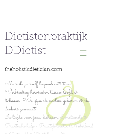
Dietistenpraktijk
DDietist
theholisticdietician.com
Nourish yourself beyond nutrition.
Verbinding hervinden tussen hoofd &
lichaam; We zijn als voelers geboren & als
denkers gemaakt.
In liefde voor jouw lichaam.
Emotionele &
Praktische hulp - Praktijk locatie (Nederland