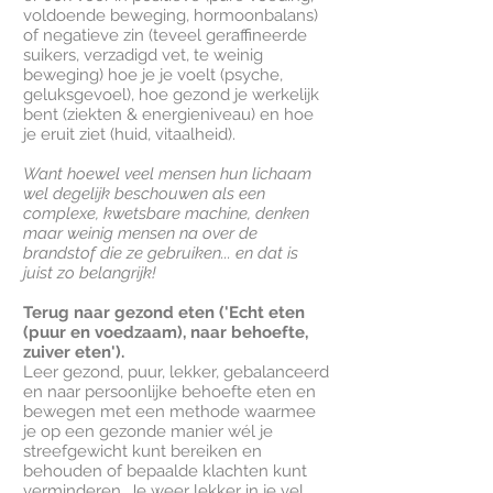
voldoende beweging, hormoonbalans)
of negatieve zin (teveel geraffineerde
suikers, verzadigd vet, te weinig
beweging) hoe je je voelt (psyche,
geluksgevoel), hoe gezond je werkelijk
bent (ziekten & energieniveau) en hoe
je eruit ziet (huid, vitaalheid).
Want hoewel veel mensen hun lichaam
wel degelijk beschouwen als een
complexe, kwetsbare machine, denken
maar weinig mensen na over de
brandstof die ze gebruiken... en dat is
juist zo belangrijk!
Terug naar gezond eten ('Echt eten
(puur en voedzaam), naar behoefte,
zuiver eten').
Leer gezond, puur, lekker, gebalanceerd
en naar persoonlijke behoefte eten en
bewegen met een methode waarmee
je op een gezonde manier wél je
streefgewicht kunt bereiken en
behouden of bepaalde klachten kunt
verminderen. Je weer lekker in je vel