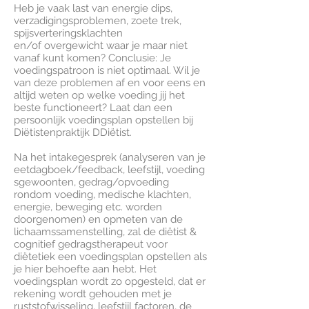
Heb je vaak last van energie dips,
verzadigingsproblemen, zoete trek,
spijsverteringsklachten
en/of overgewicht waar je maar niet
vanaf kunt komen? Conclusie: Je
voedingspatroon is niet optimaal. Wil je
van deze problemen af en voor eens en
altijd weten op welke voeding jij het
beste functioneert? Laat dan een
persoonlijk voedingsplan opstellen bij
Diëtistenpraktijk DDiëtist.
Na het intakegesprek (analyseren van je
eetdagboek/feedback, leefstijl, voeding
sgewoonten, gedrag/opvoeding
rondom voeding, medische klachten,
energie, beweging etc. worden
doorgenomen) en opmeten van de
lichaamssamenstelling, zal de diëtist &
cognitief gedragstherapeut voor
diëtetiek een voedingsplan opstellen als
je hier behoefte aan hebt. Het
voedingsplan wordt zo opgesteld, dat er
rekening wordt gehouden met je
ruststofwisseling, leefstijl factoren, de