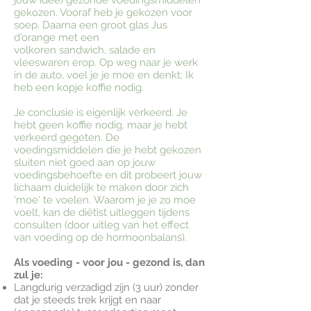
jouw idee) gezonde voedingsmiddelen
gekozen. Vooraf heb je gekozen voor
soep. Daarna een groot glas Jus
d'orange met een
volkoren sandwich, salade en
vleeswaren erop. Op weg naar je werk
in de auto, voel je je moe en denkt; Ik
heb een kopje koffie nodig.
Je conclusie is eigenlijk verkeerd. Je
hebt geen koffie nodig, maar je hebt
verkeerd gegeten. De
voedingsmiddelen die je hebt gekozen
sluiten niet goed aan op jouw
voedingsbehoefte en dit probeert jouw
lichaam duidelijk te maken door zich
'moe' te voelen.
Waarom je je zo moe
voelt, kan de diëtist uitleggen tijdens
consulten (door uitleg van het effect
van voeding op de hormoonbalans).
Als voeding - voor jou - gezond is, dan
zul je:
Langdurig verzadigd zijn (3 uur) zonder
dat je steeds trek krijgt en naar